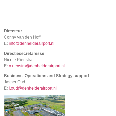
Directeur
Conny van den Hoff
E:
info@denhelderairport.nl
Directiesecretaresse
Nicole Rienstra
E:
n.rienstra
@d
enhelderairpor
t.nl
Business, Operations and Strategy support
Jasper Oud
E:
j.oud@denhelderairport.nl